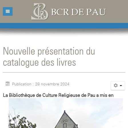
Accueil
Bibliothèque
Nouvelle présentation du
Catalogue
Présentation
catalogue des livres
Acquisitions
Horaires d'ouvertures
Catalogue des livres
Bibliographies
Contacts
Catalogue des revues
Publication : 28 novembre 2024
Conférences
Mentions légales
L
a Bibliothèque de Culture Religieuse de Pau a mis en
Agenda