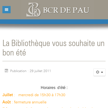
Accueil
Bibliothèque
La Bibliothèque vous souhaite un
Catalogue
Présentation
bon été
Acquisitions
Horaires d'ouvertures
Catalogue des livres
Bibliographies
Contacts
Catalogue des revues
Publication : 29 juillet 2011
Conférences
Mentions légales
Agenda
Horaires d'été :
Juillet
: mercredi de 15h30 à 17h30
Août
: fermeture annuelle