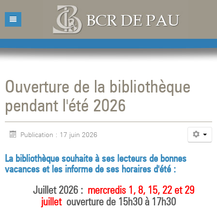
Accueil
Bibliothèque
Ouverture de la bibliothèque
Catalogue
Présentation
pendant l'été 2026
Acquisitions
Horaires d'ouvertures
Catalogue des livres
Bibliographies
Contacts
Catalogue des revues
Publication : 17 juin 2026
Conférences
Mentions légales
La bibliothèque souhaite à ses lecteurs de bonnes
Agenda
vacances et les informe de ses horaires d'été :
Juillet 2026 :
mercredis 1, 8, 15, 22 et 29
juillet
ouverture de 15h30 à 17h30