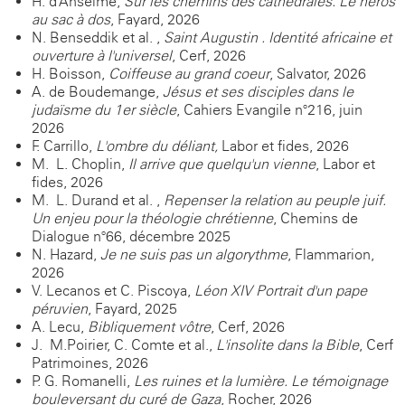
H. d'Anselme,
Sur les chemins des cathédrales. Le héros
au sac à dos
, Fayard, 2026
N. Benseddik et al. ,
Saint Augustin . Identité africaine et
ouverture à l'universel
, Cerf, 2026
H. Boisson,
Coiffeuse au grand coeur
, Salvator, 2026
A. de Boudemange,
Jésus et ses disciples dans le
judaïsme du 1er siècle
, Cahiers Evangile n°216, juin
2026
F. Carrillo,
L'ombre du déliant,
Labor et fides, 2026
M.- L. Choplin,
Il arrive que quelqu'un vienne
, Labor et
fides, 2026
M.- L. Durand et al. ,
Repenser la relation au peuple juif.
Un enjeu pour la théologie chrétienne
, Chemins de
Dialogue n°66, décembre 2025
N. Hazard,
Je ne suis pas un algorythme
, Flammarion,
2026
V. Lecanos et C. Piscoya,
Léon XIV Portrait d'un pape
péruvien
, Fayard, 2025
A. Lecu,
Bibliquement vôtre
, Cerf, 2026
J.- M.Poirier, C. Comte et al.,
L'insolite dans la Bible
, Cerf
Patrimoines, 2026
P. G. Romanelli,
Les ruines et la lumière. Le témoignage
bouleversant du curé de Gaza
, Rocher, 2026