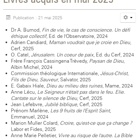
Publication : 21 mai 2025
Dr A. Burnod,
Fin de vie, le cas de conscience. Un défi
éthique collectif
, Ed. de l'Observatoire, 2024
Adrien Candiard,
Maman voudrait que je croie en Dieu
,
Cerf, 2025
O. Catel,
Jérusalem. Un coeur de paix
, Ed. du Cerf, 2024
Frère François Cassingena-Trèvedy,
Paysan de Dieu
,
Albin Michel, 2024
Commission théologique Internationale,
Jésus-Christ,
Fils de Dieu, Sauveur
, Salvator, 2025
E. Gabaix-Hiale,
Dieu au milieu des ruines
, Mame, 2024
Anne Lécu,
Le Seigneur n'était pas dans le feu. Elie.
Cantate sur le silence de Dieu
, Cerf, 2025
Jean Lefebvre,
Jubilé biblique
, Cerf, 2025
Prénom Marlène,
Les 9 fruits de l'Esprit Saint
,
Emmanuel, 2024
Marion Muller-Colard,
Croire, qu'est-ce que ça change
?
Labor et Fides, 2025
Anne-Marie Pelletier,
Vivre au risque de l'autre. La Bible