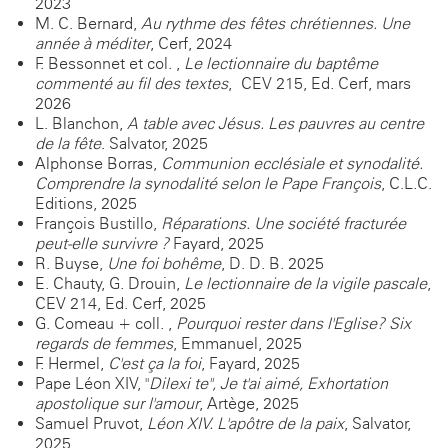
2023
M. C. Bernard,
Au rythme des fêtes chrétiennes. Une
année à méditer
, Cerf, 2024
F. Bessonnet et col. ,
Le lectionnaire du baptême
commenté au fil des textes
, CEV 215, Ed. Cerf, mars
2026
L. Blanchon,
A table avec Jésus. Les pauvres au centre
de la fête
. Salvator, 2025
Alphonse Borras,
Communion ecclésiale et synodalité.
Comprendre la synodalité selon le Pape François
, C.L.C.
Editions, 2025
François Bustillo,
Réparations. Une société fracturée
peut-elle survivre ?
Fayard, 2025
R. Buyse,
Une foi bohême
, D. D. B. 2025
E. Chauty, G. Drouin,
Le lectionnaire de la vigile pascale
,
CEV 214, Ed. Cerf, 2025
G. Comeau + coll. ,
Pourquoi rester dans l'Eglise? Six
regards de femmes
, Emmanuel, 2025
F. Hermel,
C'est ça la foi
, Fayard, 2025
Pape Léon XIV, "
Dilexi te", Je t'ai aimé, Exhortation
apostolique sur l'amour
, Artège, 2025
Samuel Pruvot,
Léon XIV. L'apôtre de la paix
, Salvator,
2025