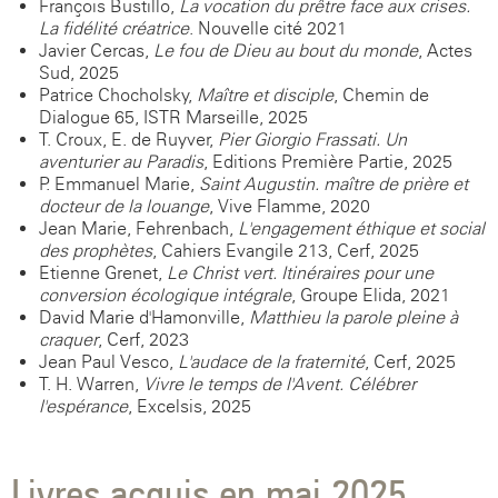
François Bustillo,
La vocation du prêtre face aux crises.
La fidélité créatrice
. Nouvelle cité 2021
Javier Cercas,
Le fou de Dieu au bout du monde
, Actes
Sud, 2025
Patrice Chocholsky,
Maître et disciple
, Chemin de
Dialogue 65, ISTR Marseille, 2025
T. Croux, E. de Ruyver,
Pier Giorgio Frassati. Un
aventurier au Paradis
, Editions Première Partie, 2025
P. Emmanuel-Marie,
Saint Augustin. maître de prière et
docteur de la louange
, Vive Flamme, 2020
Jean-Marie, Fehrenbach,
L'engagement éthique et social
des prophètes
, Cahiers Evangile 213, Cerf, 2025
Etienne Grenet,
Le Christ vert. Itinéraires pour une
conversion écologique intégrale
, Groupe Elida, 2021
David-Marie d'Hamonville,
Matthieu la parole pleine à
craquer
, Cerf, 2023
Jean-Paul Vesco,
L'audace de la fraternité
, Cerf, 2025
T. H. Warren,
Vivre le temps de l'Avent. Célébrer
l'espérance
, Excelsis, 2025
Livres acquis en mai 2025