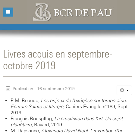
Accueil
Bibliothèque
Livres acquis en septembre-
Catalogue
Présentation
octobre 2019
Acquisitions
Horaires d'ouvertures
Catalogue des livres
Bibliographies
Contacts
Catalogue des revues
Publication : 16 septembre 2019
Conférences
Mentions légales
P. M. Beaude,
Les enjeux de l'exégèse contemporaine.
Agenda
Ecriture Sainte et liturgie
, Cahiers Evangile n°189, Sept.
2019
François Boespflug,
La crucifixion dans l'art. Un sujet
planétaire
, Bayard, 2019
M. Dapsance,
Alexandra David-Neel. L'invention d'un