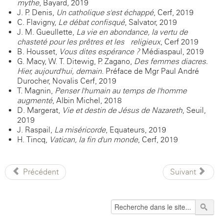
mythe
, Bayard, 2019
J. P. Denis,
Un catholique s'est échappé
, Cerf, 2019
C. Flavigny,
Le débat confisqué
, Salvator, 2019
J. M. Gueullette,
La vie en abondance, la vertu de
chasteté pour les prêtres et les religieux
, Cerf 2019
B. Housset,
Vous dites espérance ?
Médiaspaul, 2019
G. Macy, W. T. Ditewig, P. Zagano,
Des femmes diacres.
Hier, aujourd'hui, demain
. Préface de Mgr Paul-André
Durocher, Novalis-Cerf, 2019
T. Magnin,
Penser l'humain au temps de l'homme
augmenté
, Albin Michel, 2018
D. Margerat,
Vie et destin de Jésus de Nazareth
, Seuil,
2019
J. Raspail,
La miséricorde
, Equateurs, 2019
H. Tincq,
Vatican, la fin d'un monde
, Cerf, 2019
Précédent
Suivant