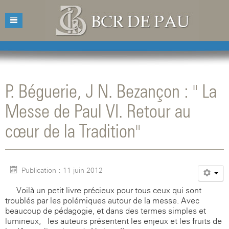
Accueil
Bibliothèque
P. Béguerie, J N. Bezançon : " La
Catalogue
Présentation
Messe de Paul VI. Retour au
Acquisitions
Horaires d'ouvertures
Catalogue des livres
cœur de la Tradition"
Bibliographies
Contacts
Catalogue des revues
Conférences
Mentions légales
Publication : 11 juin 2012
Agenda
Voilà un petit livre précieux pour tous ceux qui sont
troublés par les polémiques autour de la messe. Avec
beaucoup de pédagogie, et dans des termes simples et
lumineux, les auteurs présentent les enjeux et les fruits de