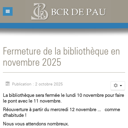
Accueil
Bibliothèque
Fermeture de la bibliothèque en
Catalogue
Présentation
novembre 2025
Acquisitions
Horaires d'ouvertures
Catalogue des livres
Bibliographies
Contacts
Catalogue des revues
Publication : 2 octobre 2025
Conférences
Mentions légales
La bibliothèque sera fermée le lundi 10 novembre pour faire
Agenda
le pont avec le 11 novembre.
Réouverture à partir du mercredi 12 novembre ... comme
d'habitude !
Nous vous attendons nombreux.