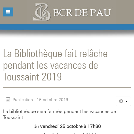
Accueil
Bibliothèque
La Bibliothèque fait relâche
Catalogue
Présentation
pendant les vacances de
Acquisitions
Horaires d'ouvertures
Catalogue des livres
Toussaint 2019
Bibliographies
Contacts
Catalogue des revues
Conférences
Mentions légales
Publication : 16 octobre 2019
Agenda
La bibliothèque sera fermée pendant les vacances de
Toussaint
du
vendredi 25 octobre à 17h30