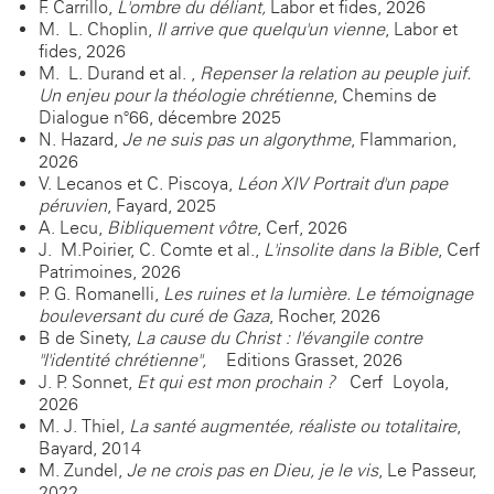
F. Carrillo,
L'ombre du déliant,
Labor et fides, 2026
M.- L. Choplin,
Il arrive que quelqu'un vienne
, Labor et
fides, 2026
M.- L. Durand et al. ,
Repenser la relation au peuple juif.
Un enjeu pour la théologie chrétienne
, Chemins de
Dialogue n°66, décembre 2025
N. Hazard,
Je ne suis pas un algorythme
, Flammarion,
2026
V. Lecanos et C. Piscoya,
Léon XIV Portrait d'un pape
péruvien
, Fayard, 2025
A. Lecu,
Bibliquement vôtre
, Cerf, 2026
J.- M.Poirier, C. Comte et al.,
L'insolite dans la Bible
, Cerf
Patrimoines, 2026
P. G. Romanelli,
Les ruines et la lumière. Le témoignage
bouleversant du curé de Gaza
, Rocher, 2026
B de Sinety,
La cause du Christ : l'évangile contre
"l'identité chrétienne",
Editions Grasset, 2026
J. P. Sonnet,
Et qui est mon prochain ?
Cerf Loyola,
2026
M. J. Thiel,
La santé augmentée, réaliste ou totalitaire
,
Bayard, 2014
M. Zundel,
Je ne crois pas en Dieu, je le vis
, Le Passeur,
2022