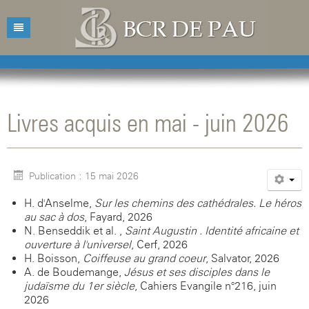
Accueil
Bibliothèque
Livres acquis en mai - juin 2026
Catalogue
Présentation
Acquisitions
Horaires d'ouvertures
Catalogue des livres
Publication : 15 mai 2026
Bibliographies
Contacts
Catalogue des revues
H. d'Anselme,
Sur les chemins des cathédrales. Le héros
Conférences
Mentions légales
au sac à dos
, Fayard, 2026
N. Benseddik et al. ,
Saint Augustin . Identité africaine et
Agenda
ouverture à l'universel
, Cerf, 2026
H. Boisson,
Coiffeuse au grand coeur
, Salvator, 2026
A. de Boudemange,
Jésus et ses disciples dans le
judaïsme du 1er siècle
, Cahiers Evangile n°216, juin
2026