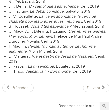
mythe
, Bayard, 2019
J. P. Denis,
Un catholique s'est échappé
, Cerf, 2019
C. Flavigny,
Le débat confisqué
, Salvator, 2019
J. M. Gueullette,
La vie en abondance, la vertu de
chasteté pour les prêtres et les religieux
, Cerf 2019
B. Housset,
Vous dites espérance ?
Médiaspaul, 2019
G. Macy, W. T. Ditewig, P. Zagano,
Des femmes diacres.
Hier, aujourd'hui, demain
. Préface de Mgr Paul-André
Durocher, Novalis-Cerf, 2019
T. Magnin,
Penser l'humain au temps de l'homme
augmenté
, Albin Michel, 2018
D. Margerat,
Vie et destin de Jésus de Nazareth
, Seuil,
2019
J. Raspail,
La miséricorde
, Equateurs, 2019
H. Tincq,
Vatican, la fin d'un monde
, Cerf, 2019
Précédent
Suivant