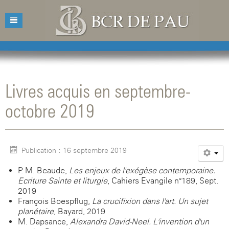
Accueil
Bibliothèque
Livres acquis en septembre-
Catalogue
Présentation
octobre 2019
Acquisitions
Horaires d'ouvertures
Catalogue des livres
Bibliographies
Contacts
Catalogue des revues
Publication : 16 septembre 2019
Conférences
Mentions légales
P. M. Beaude,
Les enjeux de l'exégèse contemporaine.
Agenda
Ecriture Sainte et liturgie
, Cahiers Evangile n°189, Sept.
2019
François Boespflug,
La crucifixion dans l'art. Un sujet
planétaire
, Bayard, 2019
M. Dapsance,
Alexandra David-Neel. L'invention d'un