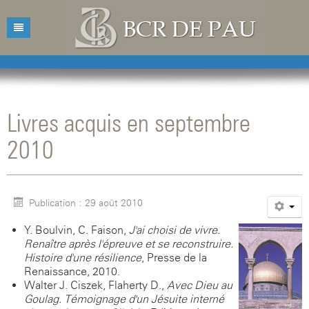
Accueil
Bibliothèque
Livres acquis en septembre
Catalogue
Présentation
2010
Acquisitions
Horaires d'ouvertures
Catalogue des livres
Bibliographies
Contacts
Catalogue des revues
Publication : 29 août 2010
Conférences
Mentions légales
Y. Boulvin, C. Faison,
J'ai choisi de vivre.
Agenda
Renaître après l'épreuve et se reconstruire.
Histoire d'une résilience
, Presse de la
Renaissance, 2010.
Walter J. Ciszek, Flaherty D.,
Avec Dieu au
Goulag. Témoignage d'un Jésuite interné