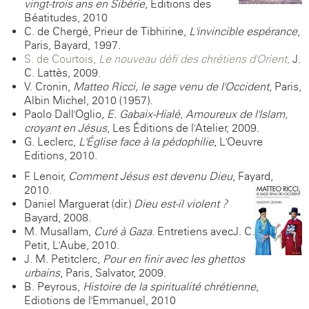
vingt-trois ans en Sibérie
, Editions des
Béatitudes, 2010
C. de Chergé, Prieur de Tibhirine,
L'invincible espérance
,
Paris, Bayard, 1997.
S. de Courtois,
Le nouveau défi des chrétiens d'Orient
,
J.
C. Lattès, 2009.
V. Cronin,
Matteo Ricci, le sage venu de l'Occident
, Paris,
Albin Michel, 2010 (1957).
Paolo Dall'Oglio,
E. Gabaix-Hialé, Amoureux de l'Islam,
croyant en Jésus
, Les Éditions de l'Atelier, 2009.
G. Leclerc,
L'Église face à la pédophilie
, L'Oeuvre
Editions, 2010.
F. Lenoir,
Comment Jésus est devenu Dieu
, Fayard,
2010.
Daniel Marguerat (dir.)
Dieu est-il violent ?
Bayard, 2008.
M. Musallam,
Curé à Gaza
. Entretiens avecJ. C.
Petit, L'Aube, 2010.
J. M. Petitclerc,
Pour en finir avec les ghettos
urbains
, Paris, Salvator, 2009.
B. Peyrous,
Histoire de la spiritualité chrétienne
,
Ediotions de l'Emmanuel, 2010