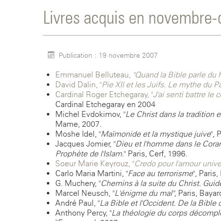
Livres acquis en novembre
Publication : 19 novembre 2007
Emmanuel Belluteau,
"Quand la Bible parle du 
David Dalin, "
Pie XII et les Juifs. Le mythe du P
Cardinal Roger Etchegaray, "
J'ai senti battre le
Cardinal Etchegaray en 2004
Michel Evdokimov, "
Le Christ dans la tradition et
Mame, 2007.
Moshe Idel, "
Maïmonide et la mystique juive
", 
Jacques Jomier, "
Dieu et l'homme dans le Coran.
Prophète de l'Islam
." Paris, Cerf, 1996.
Soeur Marie Keyrouz, "
Credo pour l'amour unive
Carlo Maria Martini, "
Face au terrorisme
", Paris
G. Muchery, "
Chemins à la suite du Christ. Guid
Marcel Neusch, "
L'énigme du mal"
, Paris, Bayar
André Paul, "
La Bible et l'Occident. De la Bible
Anthony Percy, "
La théologie du corps décomple