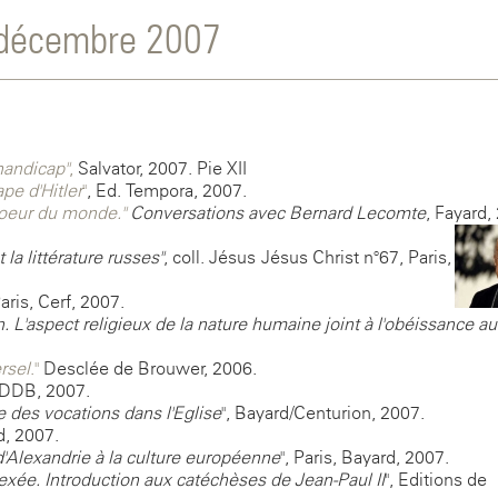
-décembre 2007
handicap"
,
Salvator, 2007. Pie XII
ape d'Hitler
"
, Ed. Tempora, 2007.
 coeur du monde."
Conversations avec Bernard Lecomte
, Fayard,
 la littérature russes"
, coll. Jésus-Jésus Christ n°67, Paris,
Paris, Cerf, 2007.
 L'aspect religieux de la nature humaine joint à l'obéissance au
rsel
."
Desclée de Brouwer, 2006.
, DDB, 2007.
e des vocations dans l'Eglise
", Bayard/Centurion, 2007.
d, 2007.
 d'Alexandrie à la culture européenne
", Paris, Bayard, 2007.
xée. Introduction aux catéchèses de Jean-Paul II
", Editions de