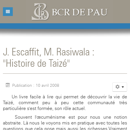
Accueil
Bibliothèque
J. Escaffit, M. Rasiwala :
Catalogue
Présentation
"Histoire de Taizé"
Acquisitions
Horaires d'ouvertures
Catalogue des livres
Bibliographies
Contacts
Catalogue des revues
Publication : 10 avril 2008
Conférences
Mentions légales
Un livre facile à lire qui permet de découvrir la vie de
Agenda
Taizé, comment peu à peu cette communauté très
particulière s'est formée, son rôle actuel.
Souvent l'œcuménisme est pour nous une notion
abstraite. Là nous le voyons mis en pratique avec toutes les
questions que cela pose mais aussi les richesses.Vraiment