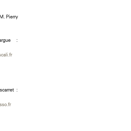
M. Pierry
argue :
cali.fr
carret :
sso.fr