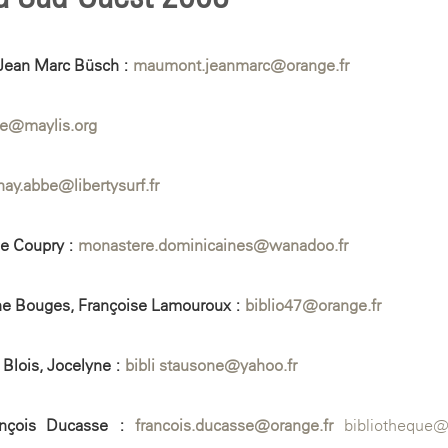
 Jean-Marc Büsch :
maumont.jeanmarc@orange.fr
ue@maylis.org
nay.abbe@libertysurf.fr
e Coupry :
monastere.dominicaines@wanadoo.fr
ine Bouges, Françoise Lamouroux :
biblio47@orange.fr
Blois, Jocelyne :
bibli-stausone@yahoo.fr
rançois Ducasse :
francois.ducasse@orange.fr
bibliotheque@