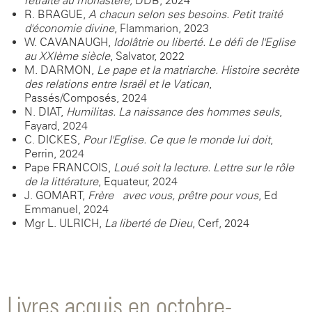
retraite au monastère,
DDB, 2024
R. BRAGUE,
A chacun selon ses besoins. Petit traité
d'économie divine
, Flammarion, 2023
W. CAVANAUGH,
Idolâtrie ou liberté. Le défi de l'Eglise
au XXIème siècle
, Salvator, 2022
M. DARMON,
Le pape et la matriarche. Histoire secrète
des relations entre Israël et le Vatican
,
Passés/Composés, 2024
N. DIAT,
Humilitas. La naissance des hommes seuls
,
Fayard, 2024
C. DICKES,
Pour l'Eglise. Ce que le monde lui doit
,
Perrin, 2024
Pape FRANCOIS,
Loué soit la lecture. Lettre sur le rôle
de la littérature
, Equateur, 2024
J. GOMART,
Frère avec vous, prêtre pour vous
, Ed
Emmanuel, 2024
Mgr L. ULRICH,
La liberté de Dieu
, Cerf, 2024
Livres acquis en octobre-