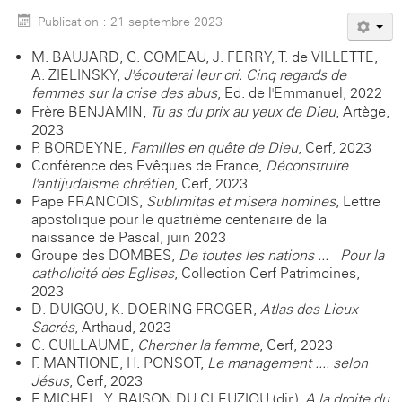
Publication : 21 septembre 2023
M. BAUJARD, G. COMEAU, J. FERRY, T. de VILLETTE,
A. ZIELINSKY,
J'écouterai leur cri. Cinq regards de
femmes sur la crise des abus
, Ed. de l'Emmanuel, 2022
Frère BENJAMIN,
Tu as du prix au yeux de Dieu
, Artège,
2023
P. BORDEYNE,
Familles en quête de Dieu
, Cerf, 2023
Conférence des Evêques de France,
Déconstruire
l'antijudaïsme chrétien
, Cerf, 2023
Pape FRANCOIS,
Sublimitas et misera homines
, Lettre
apostolique pour le quatrième centenaire de la
naissance de Pascal, juin 2023
Groupe des DOMBES,
De toutes les nations ... Pour la
catholicité des Eglises
, Collection Cerf-Patrimoines,
2023
D. DUIGOU, K. DOERING-FROGER,
Atlas des Lieux
Sacrés
, Arthaud, 2023
C. GUILLAUME,
Chercher la femme
, Cerf, 2023
F. MANTIONE, H. PONSOT,
Le management .... selon
Jésus
, Cerf, 2023
F. MICHEL, Y. RAISON DU CLEUZIOU (dir.),
A la droite du