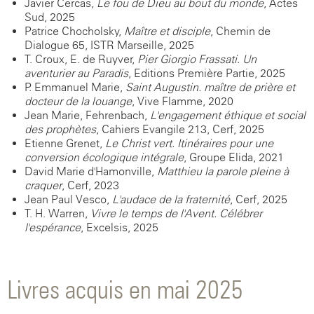
Javier Cercas,
Le fou de Dieu au bout du monde
, Actes
Sud, 2025
Patrice Chocholsky,
Maître et disciple
, Chemin de
Dialogue 65, ISTR Marseille, 2025
T. Croux, E. de Ruyver,
Pier Giorgio Frassati. Un
aventurier au Paradis
, Editions Première Partie, 2025
P. Emmanuel-Marie,
Saint Augustin. maître de prière et
docteur de la louange
, Vive Flamme, 2020
Jean-Marie, Fehrenbach,
L'engagement éthique et social
des prophètes
, Cahiers Evangile 213, Cerf, 2025
Etienne Grenet,
Le Christ vert. Itinéraires pour une
conversion écologique intégrale
, Groupe Elida, 2021
David-Marie d'Hamonville,
Matthieu la parole pleine à
craquer
, Cerf, 2023
Jean-Paul Vesco,
L'audace de la fraternité
, Cerf, 2025
T. H. Warren,
Vivre le temps de l'Avent. Célébrer
l'espérance
, Excelsis, 2025
Livres acquis en mai 2025