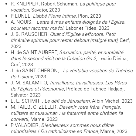
R. KNEPPER, Robert Schuman.
La politique pour
vocation
, Savator, 2023
P. LUNEL,
L'abbé Pierre intime
, Plon, 2023
A. NOUIS,
Lettre à mes enfants éloignés de l’Eglise
,
pour leur raconter ma foi,
Labor et Fides, 2023
J.-B. RAUSCHER,
Quand l'Eglise s'effondre. Petit
itinéraire spirituel pour rester debout (malgré tout)
, Cerf,
2023
H. de SAINT AUBERT,
Sexuation, parité, et nuptialité
dans le second récit de la Création Gn 2
, Lectio Divina,
Cerf, 2023
J. de SAINT CHERON,
La véritable vocation de Thérèse
de Lisieux
, 2023
J. M. SALAMITO,
Travailleurs, travailleuses
.
Les Pères
de l’Eglise et l’économie
, Préface de Fabrice Hadjadj,
Salvator, 2023
E. E. SCHMITT,
Le défi de Jérusalem
, Albin Michel, 2023
M. TAIEB, C. ZELLER,
Devenir votre frère. Français,
militaire et musulman : la fraternité entre chrétien l'a
converti
, Mame, 2023
P. VALADIER,
Bienheureux sommes nous d'être
minoritaires ! Du catholicisme en France
, Mame, 2023