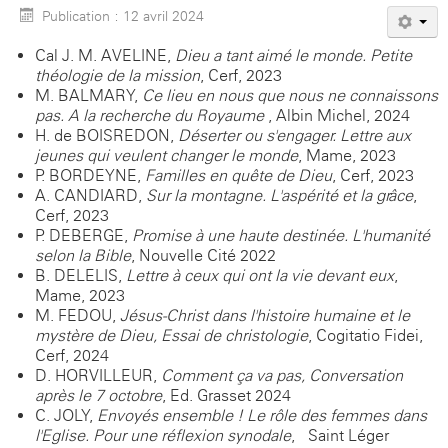
Publication : 12 avril 2024
Cal J. M. AVELINE,
Dieu a tant aimé le monde. Petite
théologie de la mission
, Cerf, 2023
M. BALMARY,
Ce lieu en nous que nous ne connaissons
pas. A la recherche du Royaume
, Albin Michel, 2024
H. de BOISREDON,
Déserter ou s'engager. Lettre aux
jeunes qui veulent changer le monde
, Mame, 2023
P. BORDEYNE,
Familles en quête de Dieu
, Cerf, 2023
A. CANDIARD,
Sur la montagne. L'aspérité et la grâce
,
Cerf, 2023
P. DEBERGE,
Promise à une haute destinée. L'humanité
selon la Bible
, Nouvelle Cité 2022
B. DELELIS,
Lettre à ceux qui ont la vie devant eux
,
Mame, 2023
M. FEDOU,
Jésus-Christ dans l'histoire humaine et le
mystère de Dieu, Essai de christologie
, Cogitatio Fidei,
Cerf, 2024
D. HORVILLEUR,
Comment ça va pas, Conversation
après le 7 octobre
, Ed. Grasset 2024
C. JOLY,
Envoyés ensemble ! Le rôle des femmes dans
l'Eglise. Pour une réflexion synodale
, Saint-Léger