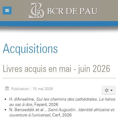
Accueil
Bibliothèque
Acquisitions
Catalogue
Présentation
Acquisitions
Horaires d'ouvertures
Catalogue des livres
Livres acquis en mai - juin 2026
Bibliographies
Contacts
Catalogue des revues
Conférences
Mentions légales
Publication : 15 mai 2026
Agenda
H. d'Anselme,
Sur les chemins des cathédrales. Le héros
au sac à dos
, Fayard, 2026
N. Benseddik et al. ,
Saint Augustin . Identité africaine et
ouverture à l'universel
, Cerf, 2026