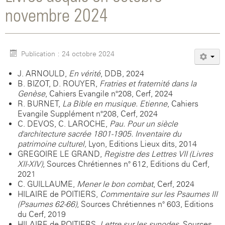
novembre 2024
Publication : 24 octobre 2024
J. ARNOULD,
En vérité
, DDB, 2024
B. BIZOT, D. ROUYER,
Fratries et fraternité dans la
Genèse
, Cahiers Evangile n°208, Cerf, 2024
R. BURNET,
La Bible en musique. Etienne
, Cahiers
Evangile Supplément n°208, Cerf, 2024
C. DEVOS, C. LAROCHE,
Pau.
Pour un siècle
d'architecture sacrée 1801-1905. Inventaire du
patrimoine culturel,
Lyon, Editions Lieux dits, 2014
GREGOIRE LE GRAND,
Registre des Lettres VII (Livres
XII-XIV)
, Sources Chrétiennes n° 612, Editions du Cerf,
2021
C. GUILLAUME,
Mener le bon combat
, Cerf, 2024
HILAIRE de POITIERS,
Commentaire sur les Psaumes III
(Psaumes 62-66)
, Sources Chrétiennes n° 603, Editions
du Cerf, 2019
HILAIRE de POITIERS,
Lettre sur les synodes
, Sources