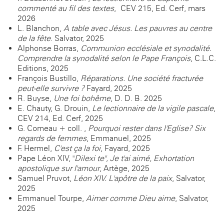
commenté au fil des textes
, CEV 215, Ed. Cerf, mars
2026
L. Blanchon,
A table avec Jésus. Les pauvres au centre
de la fête
. Salvator, 2025
Alphonse Borras,
Communion ecclésiale et synodalité.
Comprendre la synodalité selon le Pape François
, C.L.C.
Editions, 2025
François Bustillo,
Réparations. Une société fracturée
peut-elle survivre ?
Fayard, 2025
R. Buyse,
Une foi bohême
, D. D. B. 2025
E. Chauty, G. Drouin,
Le lectionnaire de la vigile pascale
,
CEV 214, Ed. Cerf, 2025
G. Comeau + coll. ,
Pourquoi rester dans l'Eglise? Six
regards de femmes
, Emmanuel, 2025
F. Hermel,
C'est ça la foi
, Fayard, 2025
Pape Léon XIV, "
Dilexi te", Je t'ai aimé, Exhortation
apostolique sur l'amour
, Artège, 2025
Samuel Pruvot,
Léon XIV. L'apôtre de la paix
, Salvator,
2025
Emmanuel Tourpe,
Aimer comme Dieu aime
, Salvator,
2025