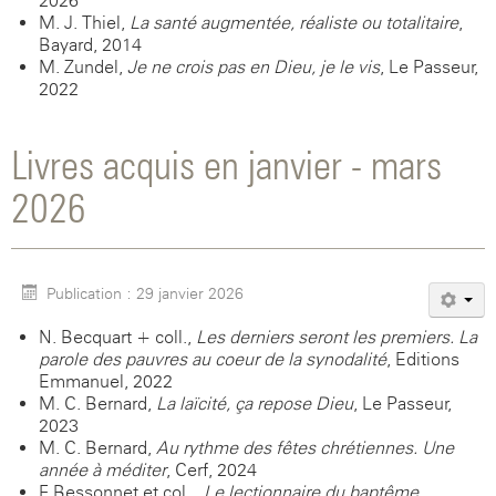
2026
M. J. Thiel,
La santé augmentée, réaliste ou totalitaire
,
Bayard, 2014
M. Zundel,
Je ne crois pas en Dieu, je le vis
, Le Passeur,
2022
Livres acquis en janvier - mars
2026
Publication : 29 janvier 2026
N. Becquart + coll.,
Les derniers seront les premiers. La
parole des pauvres au coeur de la synodalité
, Editions
Emmanuel, 2022
M. C. Bernard,
La laïcité, ça repose Dieu
, Le Passeur,
2023
M. C. Bernard,
Au rythme des fêtes chrétiennes. Une
année à méditer
, Cerf, 2024
F. Bessonnet et col. ,
Le lectionnaire du baptême