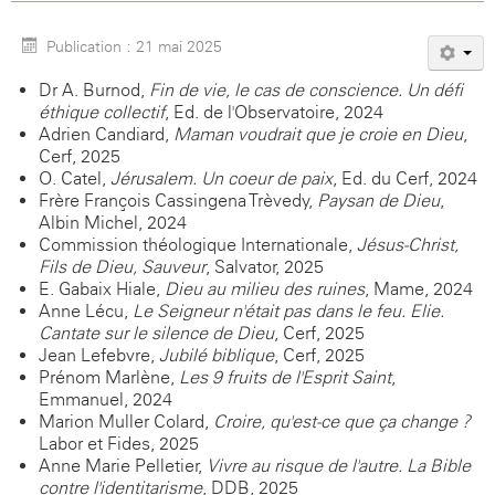
Publication : 21 mai 2025
Dr A. Burnod,
Fin de vie, le cas de conscience. Un défi
éthique collectif
, Ed. de l'Observatoire, 2024
Adrien Candiard,
Maman voudrait que je croie en Dieu
,
Cerf, 2025
O. Catel,
Jérusalem. Un coeur de paix
, Ed. du Cerf, 2024
Frère François Cassingena-Trèvedy,
Paysan de Dieu
,
Albin Michel, 2024
Commission théologique Internationale,
Jésus-Christ,
Fils de Dieu, Sauveur
, Salvator, 2025
E. Gabaix-Hiale,
Dieu au milieu des ruines
, Mame, 2024
Anne Lécu,
Le Seigneur n'était pas dans le feu. Elie.
Cantate sur le silence de Dieu
, Cerf, 2025
Jean Lefebvre,
Jubilé biblique
, Cerf, 2025
Prénom Marlène,
Les 9 fruits de l'Esprit Saint
,
Emmanuel, 2024
Marion Muller-Colard,
Croire, qu'est-ce que ça change
?
Labor et Fides, 2025
Anne-Marie Pelletier,
Vivre au risque de l'autre. La Bible
contre l'identitarisme
, DDB, 2025