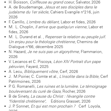
H. Boisson,
Coiffeuse au grand coeur
, Salvator, 2026
A. de Boudemange,
Jésus et ses disciples dans le
judaïsme du 1er siècle
, Cahiers Evangile n°216, juin
2026
F. Carrillo,
L'ombre du déliant,
Labor et fides, 2026
M.- L. Choplin,
Il arrive que quelqu'un vienne
, Labor et
fides, 2026
M.- L. Durand et al. ,
Repenser la relation au peuple juif.
Un enjeu pour la théologie chrétienne
, Chemins de
Dialogue n°66, décembre 2025
N. Hazard,
Je ne suis pas un algorythme
, Flammarion,
2026
V. Lecanos et C. Piscoya,
Léon XIV Portrait d'un pape
péruvien
, Fayard, 2025
A. Lecu,
Bibliquement vôtre
, Cerf, 2026
J.- M.Poirier, C. Comte et al.,
L'insolite dans la Bible
, Cerf
Patrimoines, 2026
P. G. Romanelli,
Les ruines et la lumière. Le témoignage
bouleversant du curé de Gaza
, Rocher, 2026
B de Sinety,
La cause du Christ : l'évangile contre
"l'identité chrétienne",
Editions Grasset, 2026
J. P. Sonnet,
Et qui est mon prochain ?
Cerf Loyola,