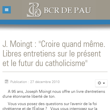
Accueil
Bibliothèque
J. Moingt : "Croire quand même.
Catalogue
Présentation
Libres entretiens sur le présent
Acquisitions
Horaires d'ouvertures
Catalogue des livres
et le futur du catholicisme"
Bibliographies
Contacts
Catalogue des revues
Conférences
Mentions légales
Publication : 27 décembre 2010
Agenda
A 95 ans, Joseph Moingt nous offre un livre d'entretiens
d'une étonnante liberté de ton.
Vous vous posez des questions sur l'avenir de la foi
chrétienne et de l'Église ? Vous vous interrogez sur la