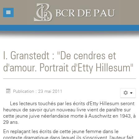
Accueil
Bibliothèque
I. Granstedt : "De cendres et
Catalogue
Présentation
d'amour. Portrait d'Etty Hillesum"
Acquisitions
Horaires d'ouvertures
Catalogue des livres
Bibliographies
Contacts
Catalogue des revues
Publication : 23 mai 2011
Conférences
Mentions légales
Les lecteurs touchés par les écrits d'Etty Hillesum seront
Agenda
heureux de savoir qu'un nouveau livre vient de paraître sur
cette jeune juive néerlandaise morte à Auschwitz en 1943, à
29 ans.
En replaçant les écrits de cette jeune femme dans le
contexte dramatique dans lequel ils s'inscrivent, l'auteur fait