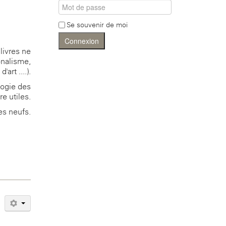
Se souvenir de moi
Connexion
livres ne
onalisme,
d'art ....).
logie des
e utiles.
es neufs.