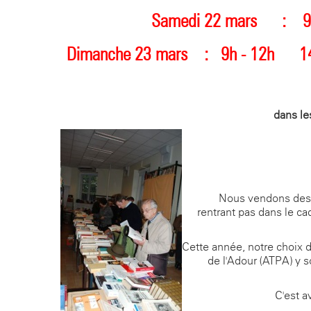
Samedi 22 mars :
9h
Dimanche 23 mars
:
9h - 12h
14h
dans le
Nous vendons des l
rentrant pas dans le ca
Cette année, notre choix 
de l'Adour (ATPA) y s
C'est a