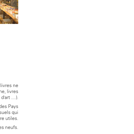
livres ne
e, livres
d'art ....).
 des Pays
suels qui
re utiles.
es neufs.