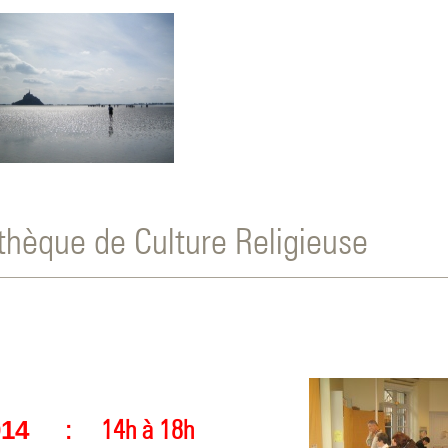
othèque de Culture Religieuse
: 14h à 18h
014