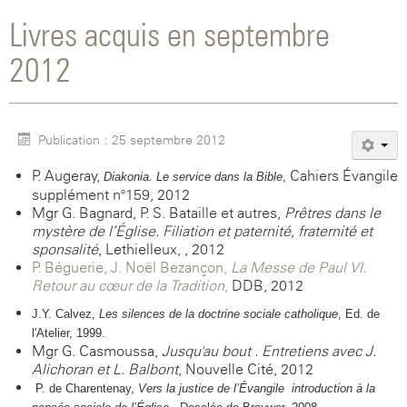
Livres acquis en septembre
2012
Publication : 25 septembre 2012
P. Augeray,
Cahiers Évangile
Diakonia. Le service dans la Bible
,
supplément n°159, 2012
Mgr G. Bagnard, P. S. Bataille et autres,
Prêtres dans le
mystère de l’Église. Filiation et paternité, fraternité et
sponsalité
, Lethielleux, , 2012
P. Béguerie, J. Noël Bezançon,
La Messe de Paul VI.
Retour au cœur de la Tradition
,
DDB, 2012
J.Y. Calvez,
L
es silences de la doctrine sociale catholique
, Ed. de
l'Atelier, 1999
.
Mgr G. Casmoussa,
Jusqu'au bout . Entretiens avec J.
Alichoran et L. Balbont
, Nouvelle Cité, 2012
P. de Charentenay,
Vers la justice de
l’Évangile
introduction à la