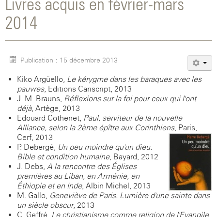
Livres acquis en février-mars
2014
Publication : 15 décembre 2013
Kiko Argüello,
Le kérygme dans les baraques avec les
pauvres
, Editions Cariscript, 2013
J. M. Brauns,
Réflexions sur la foi pour ceux qui l'ont
déjà
, Artège, 2013
Edouard Cothenet,
Paul, serviteur de la nouvelle
Alliance, selon la 2ème épître aux Corinthiens
, Paris,
Cerf, 2013
P. Debergé,
Un peu moindre qu'un dieu.
Bible et condition humaine
, Bayard, 2012
J. Debs,
A la rencontre des Églises
premières au Liban, en Arménie, en
Éthiopie et en Inde
, Albin Michel, 2013
M. Gallo,
Geneviève de Paris. Lumière d'une sainte dans
un siècle obscur
, 2013
C. Geffré,
Le christianisme comme religion de l'Evangile
,