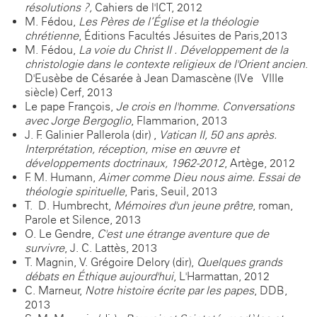
résolutions ?,
Cahiers de l'ICT, 2012
M. Fédou,
Les Pères de l’Église et la théologie
chrétienne
, Éditions Facultés Jésuites de Paris,2013
M. Fédou,
La voie du Christ II . Développement de la
christologie dans le contexte religieux de l'Orient ancien
.
D'Eusèbe de Césarée à Jean Damascène (IVe - VIIIe
siècle) Cerf, 2013
Le pape François,
Je crois en l'homme. Conversations
avec Jorge Bergoglio
, Flammarion, 2013
J. F. Galinier-Pallerola (dir) ,
Vatican II, 50 ans après.
Interprétation, réception, mise en œuvre et
développements doctrinaux, 1962-2012
, Artège, 2012
F.-M. Humann,
Aimer comme Dieu nous aime. Essai de
théologie spirituelle
, Paris, Seuil, 2013
T.- D. Humbrecht,
Mémoires d'un jeune prêtre
, roman,
Parole et Silence, 2013
O. Le Gendre,
C'est une étrange aventure que de
survivre
, J. C. Lattès, 2013
T. Magnin, V. Grégoire-Delory (dir),
Quelques grands
débats en Éthique aujourd'hui
, L'Harmattan, 2012
C. Marneur,
Notre histoire écrite par les papes
, DDB,
2013