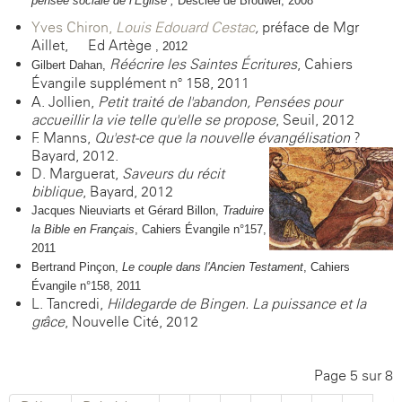
pensée sociale de
l’Église
,
Desclée de Brouwer, 2008
Yves Chiron,
Louis Edouard Cestac
,
préface de Mgr
Aillet, Ed Artège
, 2012
Réécrire les Saintes Écritures
, Cahiers
Gilbert Dahan,
Évangile supplément n° 158, 2011
A. Jollien,
Petit traité de l'abandon, Pensées pour
accueillir la vie telle qu'elle se propose
, Seuil, 2012
F. Manns,
Qu'est-ce que la nouvelle évangélisation
?
Bayard, 2012.
D. Marguerat,
Saveurs du récit
biblique
, Bayard, 2012
Jacques Nieuviarts et
Gérard
Billon,
Traduire
la Bible en Français
,
Cahiers
Évangile
n°157,
2011
Bertrand Pinçon,
Le couple dans l'Ancien Testament
,
Cahiers
Évangile
n°158, 2011
L. Tancredi,
Hildegarde de Bingen. La puissance et la
grâce
, Nouvelle Cité, 2012
Page 5 sur 8