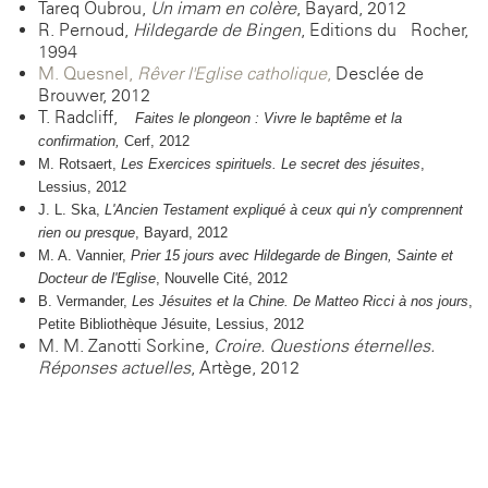
Tareq Oubrou,
Un imam en colère
, Bayard, 2012
R. Pernoud,
Hildegarde de Bingen
, Editions du Rocher,
1994
M. Quesnel,
Rêver l'Eglise catholique
,
Desclée de
Brouwer, 2012
T. Radcliff,
Faites le plongeon : Vivre le baptême et la
confirmation,
Cerf, 2012
M. Rotsaert,
Les Exercices spirituels. Le secret des jésuites
,
Lessius, 2012
J. L. Ska,
L'Ancien Testament expliqué à ceux qui n'y comprennent
rien ou presque
, Bayard, 2012
M. A. Vannier,
Prier 15 jours avec Hildegarde de Bingen, Sainte et
Doc
te
ur de l'Eglise
,
Nouvelle Cité, 2012
B. Vermander,
Les Jésuites et la Chine. De Matteo Ricci à nos jours
,
Petite Bibliothèque Jésuite, Lessius, 2012
M. M. Zanotti-Sorkine,
Croire. Questions éternelles.
Réponses actuelles
, Artège, 2012