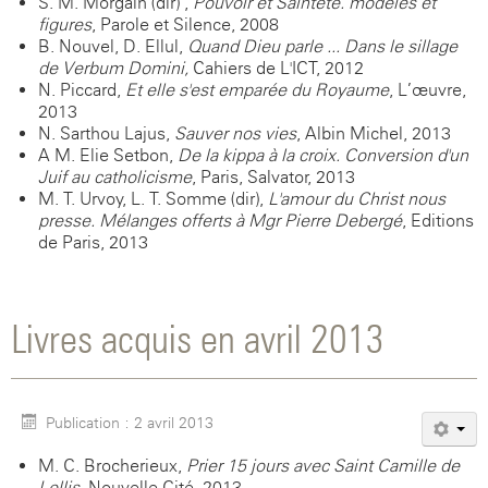
S. M. Morgain (dir) ,
Pouvoir et Sainteté. modèles et
figures
, Parole et Silence, 2008
B. Nouvel, D. Ellul,
Quand Dieu parle ... Dans le sillage
de Verbum Domini,
Cahiers de L'ICT, 2012
N. Piccard,
Et elle s'est emparée du Royaume
, L’œuvre,
2013
N. Sarthou-Lajus,
Sauver nos vies
, Albin Michel, 2013
A-M. Elie Setbon,
De la kippa à la croix. Conversion d'un
Juif au catholicisme
, Paris, Salvator, 2013
M. T. Urvoy, L. T. Somme (dir),
L'amour du Christ nous
presse. Mélanges offerts à Mgr Pierre Debergé
, Editions
de Paris, 2013
Livres acquis en avril 2013
Publication : 2 avril 2013
M. C. Brocherieux,
Prier 15 jours avec Saint Camille de
Lellis
, Nouvelle Cité, 2013