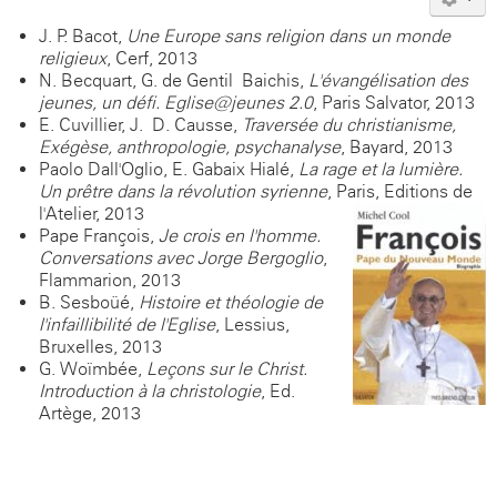
J. P. Bacot,
Une Europe sans religion dans un monde
religieux
, Cerf, 2013
N. Becquart, G. de Gentil -Baichis,
L'évangélisation des
jeunes, un défi. Eglise@jeunes 2.0
, Paris Salvator, 2013
E. Cuvillier, J.- D. Causse,
Traversée du christianisme,
Exégèse, anthropologie, psychanalyse
, Bayard, 2013
Paolo Dall'Oglio, E. Gabaix-Hialé,
La rage et la lumière.
Un prêtre dans la révolution syrienne
, Paris, Editions de
l'Atelier, 2013
Pape François,
Je crois en l'homme.
Conversations avec Jorge Bergoglio
,
Flammarion, 2013
B. Sesboüé,
Histoire et théologie de
l'infaillibilité de l'Eglise
, Lessius,
Bruxelles, 2013
G. Woïmbée,
Leçons sur le Christ.
Introduction à la christologie
, Ed.
Artège, 2013