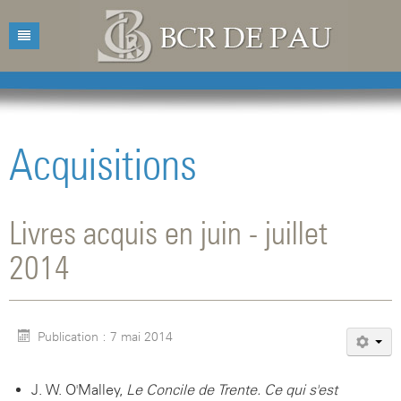
Accueil
Bibliothèque
Acquisitions
Catalogue
Présentation
Acquisitions
Horaires d'ouvertures
Catalogue des livres
Livres acquis en juin - juillet
Bibliographies
Contacts
Catalogue des revues
2014
Conférences
Mentions légales
Agenda
Publication : 7 mai 2014
J. W. O'Malley,
Le Concile de Trente. Ce qui s'est