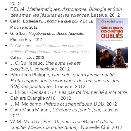
2012
F. Euvé,
Mathématiques, Astronomie, Biologie et Soin
des âmes. les jésuites et les sciences
, Lessius, 2012
Cal R. Etchegaray,
L'homme à quel prix ?
Ed La
Martinière, 2012
G. Gilbert,
Vagabond de la Bonne Nouvelle
,
Philippe Rey, 2012
C. Guilhamon,
Sur les traces des chrétiens
oubliés. Carnet de route de deux amis pèlerins
,
Calmann-Lévy, 2012
J. C. Guillebaud,
Une autre vie est
possible
, L'Iconoclaste, 2012
Père Jean Philippe,
Que celui qui n'a jamais péché ...
Prêtre auprès des toxicomanes, des prisonniers, des
SDF, des prostituée
s, L'oeuvre, 2012
J. L'Hour,
Genèse 1-11. Les pas de l'humanité sur la terre
,
Cahiers Evangile n°161, 2012
J. M. Maldamé,
Prêtres et scientifiques
, DDB, 2012
Carlo Maria Martini,
L'évêque au jour le jour
, Lessius,
2012
W. M. Merchat,
Prier 15 jours avec Marie de Jésus
crucifié. Mariam, la petite Arabe
, Nouvelle Cité, 2012