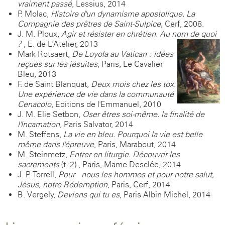
vraiment passé
, Lessius, 2014
P. Molac,
Histoire d'un dynamisme apostolique. La
Compagnie des prêtres de Saint-Sulpice
, Cerf, 2008.
J. M. Ploux,
Agir et résister en chrétien. Au nom de quoi
?
, E. de L'Atelier, 2013
Mark Rotsaert,
De Loyola au Vatican : idées
reçues sur les jésuites
, Paris, Le Cavalier
Bleu, 2013
F. de Saint Blanquat,
Deux mois chez les tox.
Une expérience de vie dans la communauté
Cenacolo
, Editions de l'Emmanuel, 2010
J. M. Elie Setbon,
Oser êtres soi-même. la finalité de
l'Incarnation
, Paris Salvator, 2014
M. Steffens,
La vie en bleu. Pourquoi la vie est belle
même dans l'épreuve
, Paris, Marabout, 2014
M. Steinmetz,
Entrer en liturgie. Découvrir les
sacrements
(t. 2) , Paris, Mame-Desclée, 2014
J. P. Torrell,
Pour nous les hommes et pour notre salut,
Jésus, notre Rédemption
, Paris, Cerf, 2014
B. Vergely,
Deviens qui tu es
, Paris Albin Michel, 2014