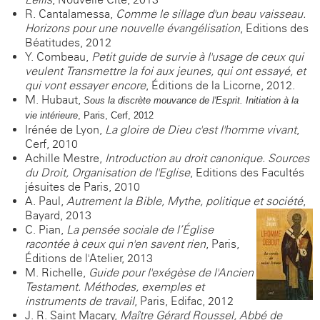
R. Cantalamessa,
Comme le sillage d'un beau vaisseau.
Horizons pour une nouvelle évangélisation
, Editions des
Béatitudes, 2012
Y. Combeau,
Petit guide de survie à l'usage de ceux qui
veulent Transmettre la foi aux jeunes, qui ont essayé, et
qui vont essayer encore
, Éditions de la Licorne, 2012.
M. Hubaut,
Sous la discrète mouvance de l'Esprit. I
nitiation à la
vie intérieure
, Paris, Cerf, 2012
Irénée de Lyon,
La gloire de Dieu c'est l'homme vivant
,
Cerf, 2010
Achille Mestre,
Introduction au droit canonique. Sources
du Droit, Organisation de l'Eglise
, Editions des Facultés
jésuites de Paris, 2010
A. Paul,
Autrement la Bible, Mythe, politique et société
,
Bayard, 2013
C. Pian,
La pensée sociale de l’Église
racontée à ceux qui n'en savent rien
, Paris,
Éditions de l'Atelier, 2013
M. Richelle,
Guide pour l'exégèse de l'Ancien
Testament. Méthodes, exemples et
instruments de travail
, Paris, Edifac, 2012
J. R. Saint Macary,
Maître Gérard Roussel, Abbé de