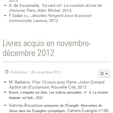
2013
A. de Souzenelle,
"Va vers toi". La vocation divine de
l'Homme
, Paris, Albin Michel, 2013
F. Szabö s.j.,
Jésuites Hongrois sous le pouvoir
communiste
, Lessius, 2012
Livres acquis en novembre-
décembre 2012
Publication : 25 novembre 2012
M. Barberio,
Prier 15 jours avec Pierre -Julien Eymard,
Apôtre de l'Eucharistie
, Nouvelle Cité, 2012
Brunor
,
L
'enquête sur Dieu. Les Indices pensables
n° 4,
La lumière
fatiguée
,
ed Spfc, 2012
Vianney Bouyer,
Les anonymes de
l’Évangile.
Rencontres de
Cahiers Évangile n°160,
Jésus
dans les
Évangiles
synoptiques
,