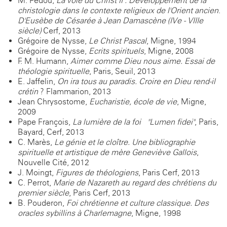
M. Fédou,
La voie du Christ II . Développement de la
christologie dans le contexte religieux de l'Orient ancien
.
D'Eusèbe de Césarée à Jean Damascène (IVe - VIIIe
siècle)
Cerf, 2013
Grégoire de Nysse,
Le Christ Pascal
, Migne, 1994
Grégoire de Nysse,
Ecrits spirituels
, Migne, 2008
F.-M. Humann,
Aimer comme Dieu nous aime. Essai de
théologie spirituelle
, Paris, Seuil, 2013
E. Jaffelin,
On ira tous au paradis. Croire en Dieu rend-il
crétin
? Flammarion, 2013
Jean Chrysostome,
Eucharistie, école de vie
, Migne,
2009
Pape François,
La lumière de la foi "Lumen fidei"
, Paris,
Bayard, Cerf, 2013
C. Marès,
Le génie et le cloître. Une bibliographie
spirituelle et artistique de mère Geneviève Gallois
,
Nouvelle Cité, 2012
J. Moingt,
Figures de théologiens
, Paris Cerf, 2013
C. Perrot,
Marie de Nazareth au regard des chrétiens du
premier siècle
, Paris Cerf, 2013
B. Pouderon,
Foi chrétienne et culture classique. Des
oracles sybillins à Charlemagne
, Migne, 1998