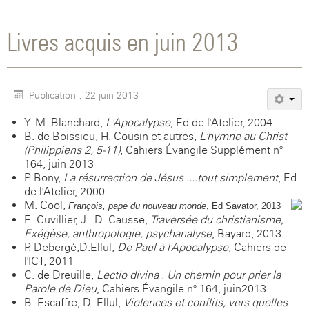
Livres acquis en juin 2013
Publication : 22 juin 2013
Y. M. Blanchard,
L'Apocalypse
, Ed de l'Atelier, 2004
B. de Boissieu, H. Cousin et autres,
L'hymne au Christ
(Philippiens 2, 5-11)
, Cahiers Évangile Supplément n°
164, juin 2013
P. Bony,
La résurrection de Jésus ....tout simplement
, Ed
de l'Atelier, 2000
M. Cool,
François, pape du nouveau monde
, Ed Savator, 2013
E. Cuvillier, J.- D. Causse,
Traversée du christianisme,
Exégèse, anthropologie, psychanalyse
, Bayard, 2013
P. Debergé,D.Ellul,
De Paul à l'Apocalypse
, Cahiers de
l'ICT, 2011
C. de Dreuille,
Lectio divina . Un chemin pour prier la
Parole de Dieu
, Cahiers Évangile n° 164, juin2013
B. Escaffre, D. Ellul,
Violences et conflits, vers quelles