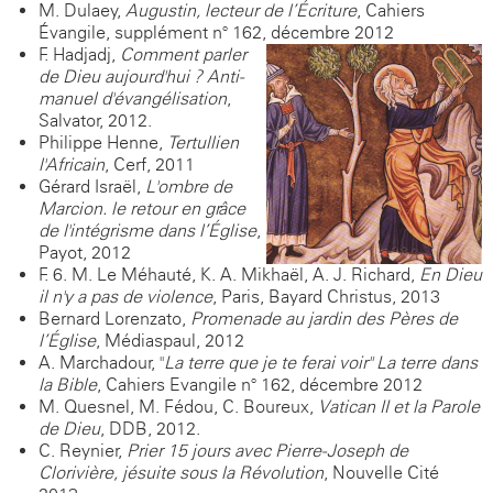
M. Dulaey,
Augustin, lecteur de l’Écriture
, Cahiers
Évangile, supplément n° 162, décembre 2012
F. Hadjadj,
Comment parler
de Dieu aujourd'hui ? Anti-
manuel d'évangélisation
,
Salvator, 2012.
Philippe Henne,
Tertullien
l'Africain
, Cerf, 2011
Gérard Israël,
L'ombre de
Marcion. le retour en grâce
de l'intégrisme dans l’Église
,
Payot, 2012
F. 6. M. Le Méhauté, K. A. Mikhaël, A. J. Richard,
En Dieu
il n'y a pas de violence
, Paris, Bayard Christus, 2013
Bernard Lorenzato,
Promenade au jardin des Pères de
l’Église
, Médiaspaul, 2012
A. Marchadour, "
La terre que je te ferai voir" La terre dans
la Bible
, Cahiers Evangile n° 162, décembre 2012
M. Quesnel, M. Fédou, C. Boureux,
Vatican II et la Parole
de Dieu
, DDB, 2012.
C. Reynier,
Prier 15 jours avec Pierre-Joseph de
Clorivière, jésuite sous la Révolution
, Nouvelle Cité