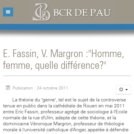
Accueil
Bibliothèque
E. Fassin, V. Margron :"Homme,
Catalogue
Présentation
femme, quelle différence?"
Acquisitions
Horaires d'ouvertures
Catalogue des livres
Bibliographies
Contacts
Catalogue des revues
Publication : 24 octobre 2011
Conférences
Mentions légales
La théorie du "genre", tel est le sujet de la controverse
Agenda
tenue en public dans la cathédrale de Rouen en mai 2011
entre Eric Fassin, professeur agrégé de sociologie à l'Ecole
normale de la rue d'Ulm, adepte de cette théorie, et la
dominicaine Véronique Margron, professeur de théologie
morale à l'université catholique d'Anger, appelée à défendre